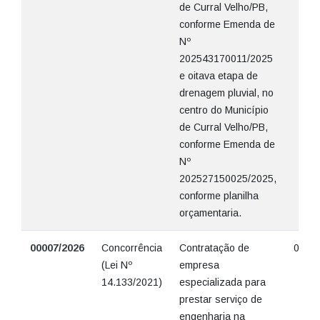
de Curral Velho/PB,
conforme Emenda de
Nº
202543170011/2025
e oitava etapa de
drenagem pluvial, no
centro do Município
de Curral Velho/PB,
conforme Emenda de
Nº
202527150025/2025,
conforme planilha
orçamentaria.
00007/2026
Concorrência
Contratação de
09/06
(Lei Nº
empresa
14.133/2021)
especializada para
prestar serviço de
engenharia na