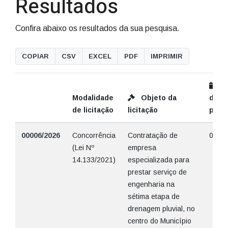
Resultados
Confira abaixo os resultados da sua pesquisa.
COPIAR
CSV
EXCEL
PDF
IMPRIMIR
D
Modalidade
Objeto da
da
de licitação
licitação
publ
00006/2026
Concorrência
Contratação de
09/06
(Lei Nº
empresa
14.133/2021)
especializada para
prestar serviço de
engenharia na
sétima etapa de
drenagem pluvial, no
centro do Município