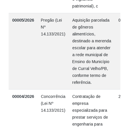
patrimonial), c
00005/2026
Pregão (Lei
Aquisição parcelada
01/05
Nº
de gêneros
14.133/2021)
alimentícios,
destinado a merenda
escolar para atender
a rede municipal de
Ensino do Município
de Curral Velho/PB,
conforme termo de
referência.
00004/2026
Concorrência
Contratação de
28/04
(Lei Nº
empresa
14.133/2021)
especializada para
prestar serviços de
engenharia para