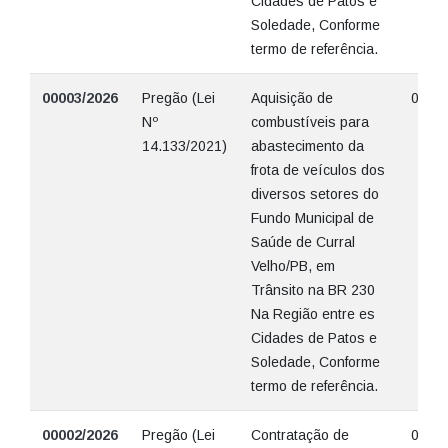
Cidades de Patos e
Soledade, Conforme
termo de referência.
00003/2026
Pregão (Lei
Aquisição de
07/04
Nº
combustíveis para
14.133/2021)
abastecimento da
frota de veículos dos
diversos setores do
Fundo Municipal de
Saúde de Curral
Velho/PB, em
Trânsito na BR 230
Na Região entre es
Cidades de Patos e
Soledade, Conforme
termo de referência.
00002/2026
Pregão (Lei
Contratação de
09/03