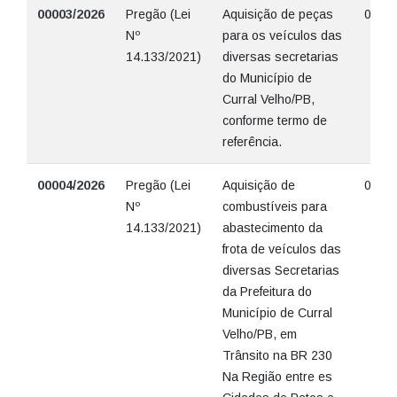
00003/2026
Pregão (Lei
Aquisição de peças
07/04
Nº
para os veículos das
14.133/2021)
diversas secretarias
do Município de
Curral Velho/PB,
conforme termo de
referência.
00004/2026
Pregão (Lei
Aquisição de
07/04
Nº
combustíveis para
14.133/2021)
abastecimento da
frota de veículos das
diversas Secretarias
da Prefeitura do
Município de Curral
Velho/PB, em
Trânsito na BR 230
Na Região entre es