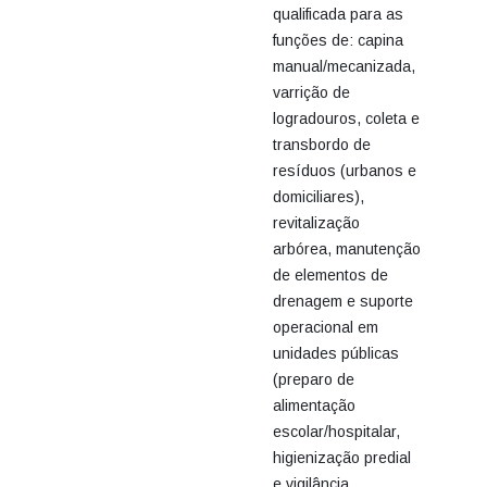
qualificada para as
funções de: capina
manual/mecanizada,
varrição de
logradouros, coleta e
transbordo de
resíduos (urbanos e
domiciliares),
revitalização
arbórea, manutenção
de elementos de
drenagem e suporte
operacional em
unidades públicas
(preparo de
alimentação
escolar/hospitalar,
higienização predial
e vigilância