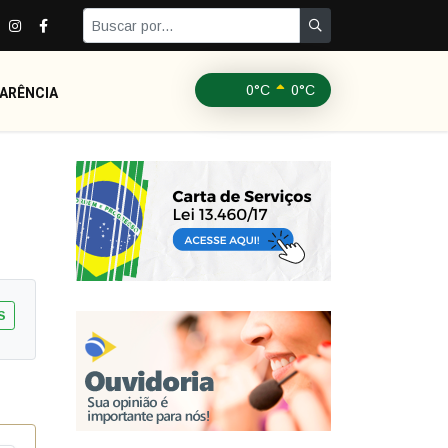
0°C
0°C
ARÊNCIA
S