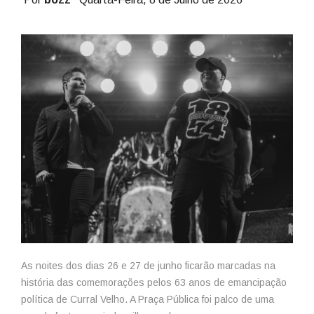
As noites dos dias 26 e 27 de junho ficarão marcadas na
história das comemorações pelos 63 anos de emancipação
política de Curral Velho. A Praça Pública foi palco de uma