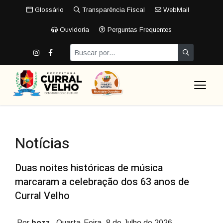
Glossário
Transparência Fiscal
WebMail
Ouvidoria
Perguntas Frequentes
Notícias
Duas noites históricas de música
marcaram a celebração dos 63 anos de
Curral Velho
Por
bozz
Quarta-Feira, 8 de Julho de 2026