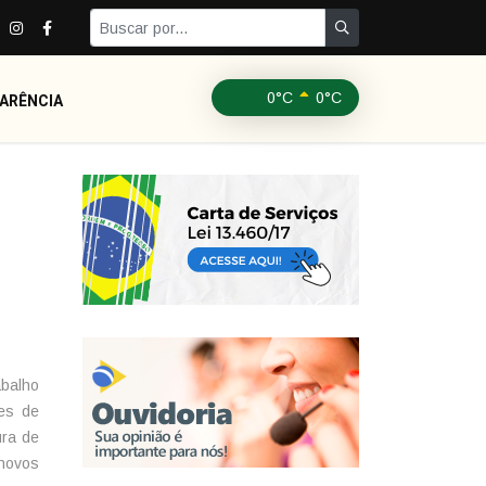
0°C
0°C
ARÊNCIA
abalho
es de
ura de
 novos