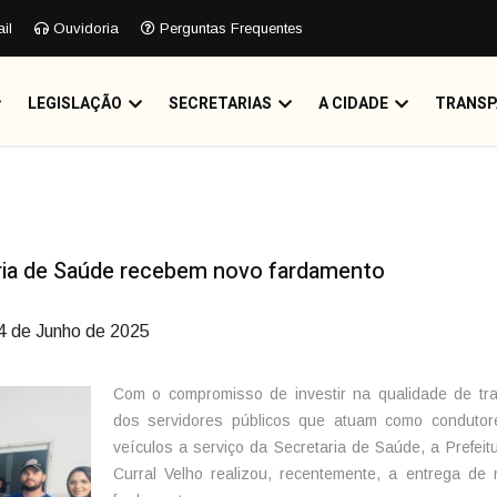
il
Ouvidoria
Perguntas Frequentes
LEGISLAÇÃO
SECRETARIAS
A CIDADE
TRANSP
ria de Saúde recebem novo fardamento
 4 de Junho de 2025
Com o compromisso de investir na qualidade de tr
dos servidores públicos que atuam como condutor
veículos a serviço da Secretaria de Saúde, a Prefeit
Curral Velho realizou, recentemente, a entrega de