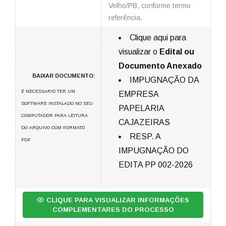
Velho/PB, conforme termo
referência.
Clique aqui para
visualizar o
Edital ou
Documento Anexado
BAIXAR DOCUMENTO:
IMPUGNAÇÃO DA
É NECESSARIO TER UM
EMPRESA
SOFTWARE INSTALADO NO SEU
PAPELARIA
COMPUTADOR PARA LEITURA
CAJAZEIRAS
DO ARQUIVO COM FORMATO
RESP. A
PDF
IMPUGNAÇÃO DO
EDITA PP 002-2026
CLIQUE PARA VISUALIZAR INFORMAÇÕES
COMPLEMENTARES DO PROCESSO