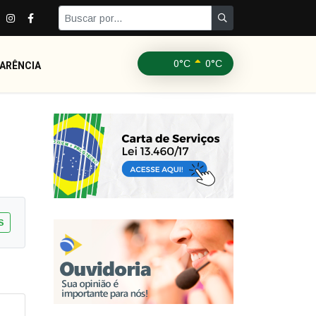
0°C
0°C
ARÊNCIA
S