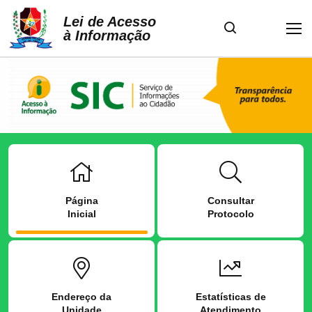
Lei de Acesso
à Informação
Página
Consultar
Inicial
Protocolo
Endereço da
Estatísticas de
Unidade
Atendimento